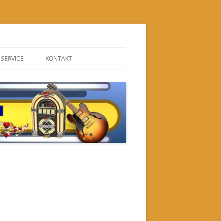
SERVICE
KONTAKT
IMPRESSUM
BEWERBUNG
EN
DATENSCHUTZ
GÄSTEBUCH
RN
NEUIGKEITEN