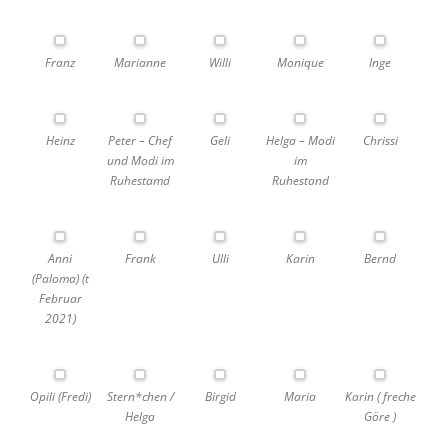
Franz
Marianne
Willi
Monique
Inge
Heinz
Peter – Chef
Geli
Helga – Modi
Chrissi
und Modi im
im
Ruhestamd
Ruhestand
Anni
Frank
Ulli
Karin
Bernd
(Paloma) (t
Februar
2021)
Opili (Fredi)
Stern*chen /
Birgid
Maria
Karin ( freche
Helga
Göre )