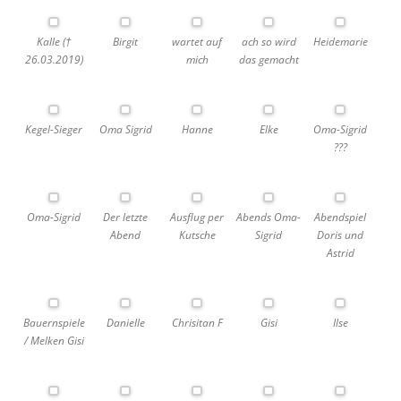
Kalle (†
Birgit
wartet auf
ach so wird
Heidemarie
26.03.2019)
mich
das gemacht
Kegel-Sieger
Oma Sigrid
Hanne
Elke
Oma-Sigrid
???
Oma-Sigrid
Der letzte
Ausflug per
Abends Oma-
Abendspiel
Abend
Kutsche
Sigrid
Doris und
Astrid
Bauernspiele
Danielle
Chrisitan F
Gisi
Ilse
/ Melken Gisi