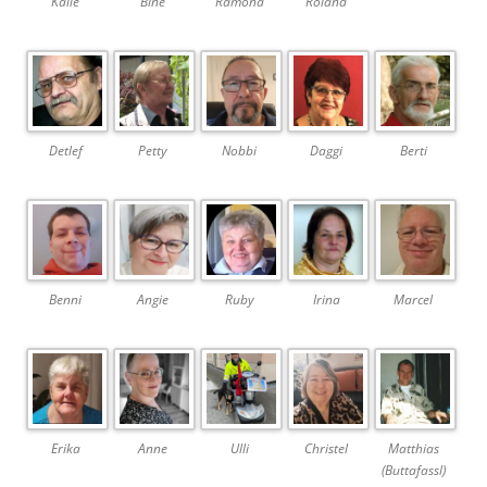
Kalle
Bine
Ramona
Roland
Detlef
Petty
Nobbi
Daggi
Berti
Benni
Angie
Ruby
Irina
Marcel
Erika
Anne
Ulli
Christel
Matthias
(Buttafassl)