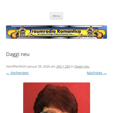
Zum
Inhalt
Traumradio Romantica
springen
Chatradio
Menü
Daggi neu
Veröffentlicht
Januar 29, 2026
am
265 × 265
in
Daggi neu
.
← Vorheriges
Nächstes →