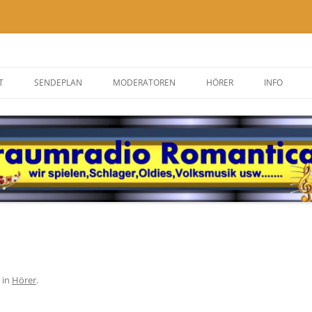
ica
T
SENDEPLAN
MODERATOREN
HÖRER
INFO
RS HANDY
MEIN BILD ZUFÜGEN
REZEPTE
NEUIGKEIT
WIR TRAUE
TOP-HITS
in
Hörer
.