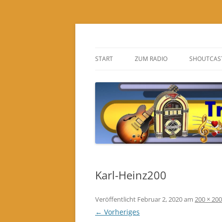
Zum
Inhalt
springen
Chatradio
Traumradio Romant
START
ZUM RADIO
SHOUTCAS
INTERN
WAS BEDEUTET „ON“
MUSIK FÜ
Karl-Heinz200
Veröffentlicht
Februar 2, 2020
am
200 × 200
← Vorheriges