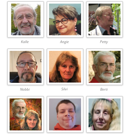
Kalle
Angie
Petty
Silvi
Nobbi
Berti