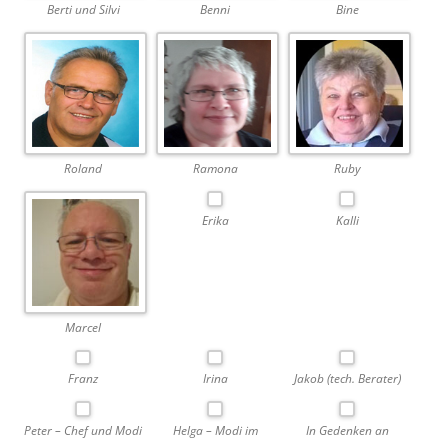
Berti und Silvi
Benni
Bine
Roland
Ramona
Ruby
Erika
Kalli
Marcel
Franz
Irina
Jakob (tech. Berater)
Peter – Chef und Modi
Helga – Modi im
In Gedenken an