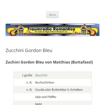
Zum
Inhalt
Traumradio Romantica
springen
Chatradio
Menü
Zucchini Gordon Bleu
Zuchini Gordon Bleu von Matthias (Buttafassl)